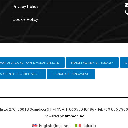
Privacy Policy
Cookie Policy
MANUTENZIONE POMPE VOLUMETRICHE
MOTORI AD ALTA EFFICIENZA
O
SOSTENIBILITÀ AMBIENTALE
TECNOLOGIE INNOVATIVE
Marzo 2/C, 50018 Scandicci (FI) - P.IVA: IT06055040486 - Tel: +39 055 7
Powered by
Ammodino
English
(
Inglese
)
Italiano