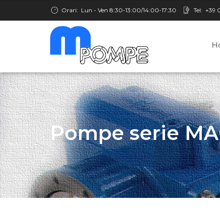
Orari:
Lun - Ven 8:30-13:00/14:00-17:30
Tel:
+39 
H
Pompe serie M