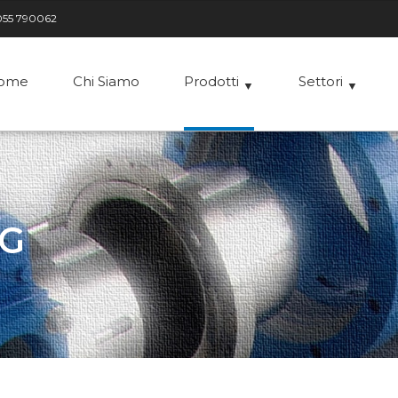
055 790062
ome
Chi Siamo
Prodotti
Settori
▼
▼
►
AG
►