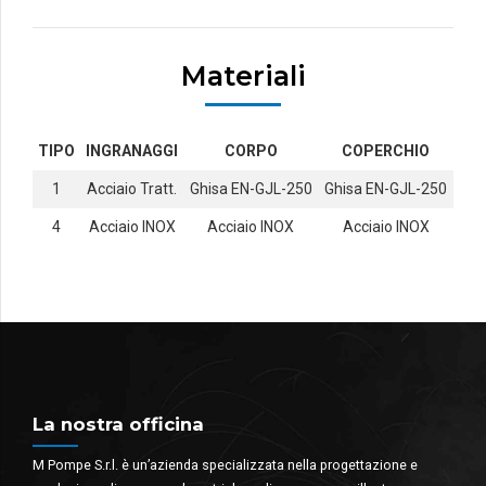
Materiali
TIPO
INGRANAGGI
CORPO
COPERCHIO
1
Acciaio Tratt.
Ghisa EN-GJL-250
Ghisa EN-GJL-250
4
Acciaio INOX
Acciaio INOX
Acciaio INOX
La nostra officina
M Pompe S.r.l. è un’azienda specializzata nella progettazione e