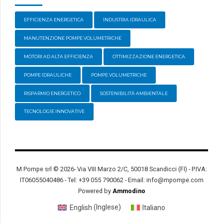
EFFICIENZA ENERGETICA
INDUSTRIA IDRAULICA
MANUTENZIONE POMPE VOLUMETRICHE
MOTORI AD ALTA EFFICIENZA
OTTIMIZZAZIONE ENERGETICA
POMPE IDRAULICHE
POMPE VOLUMETRICHE
RISPARMIO ENERGETICO
SOSTENIBILITÀ AMBIENTALE
TECNOLOGIE INNOVATIVE
M Pompe srl © 2026- Via VIII Marzo 2/C, 50018 Scandicci (FI) - P.IVA:
IT06055040486 - Tel: +39 055 790062 - Email: info@mpompe.com
Powered by
Ammodino
English
(
Inglese
)
Italiano