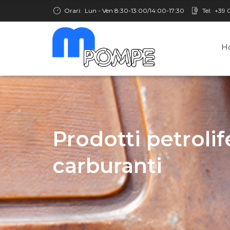
Orari:
Lun - Ven 8:30-13:00/14:00-17:30
Tel:
+39 
H
Prodotti petrolife
carburanti