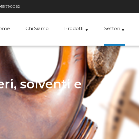
055 790062
ome
Chi Siamo
Prodotti
Settori
▼
▼
►
ri, solventi e
►