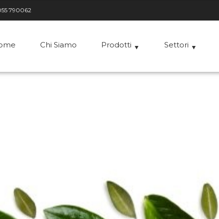
055 790062
ome
Chi Siamo
Prodotti
Settori
▼
▼
►
avo Oscillante e
►
getica