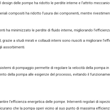
l design delle pompe ha ridotto le perdite interne e l’attrito meccanic
teriali compositi ha ridotto l’usura dei componenti, mentre rivestiment
enti ha minimizzato le perdite di fluido interne, migliorando l’efficien
D, grazie a studi mirati e collaudi interni sono riusciti a migliorare l’
li assorbimenti.
ei sistemi di pompaggio permette di regolare la velocità della pompa i
ento della pompa alle esigenze del processo, evitando il funzionam
ire l’efficienza energetica delle pompe. Interventi regolari di ispe
sicurano che la pompa operi vicino al suo punto di massima efficien