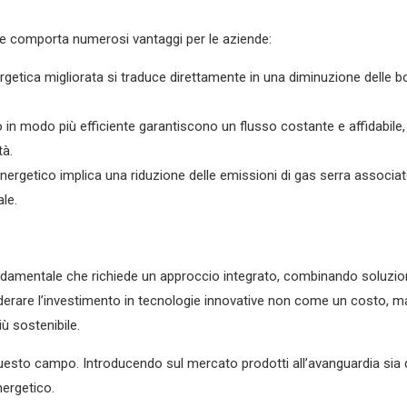
ve comporta numerosi vantaggi per le aziende:
ergetica migliorata si traduce direttamente in una diminuzione delle b
n modo più efficiente garantiscono un flusso costante e affidabile, 
tà.
rgetico implica una riduzione delle emissioni di gas serra associate
ale.
ondamentale che richiede un approccio integrato, combinando soluzi
iderare l’investimento in tecnologie innovative non come un costo, 
iù sostenibile.
uesto campo. Introducendo sul mercato prodotti all’avanguardia sia d
nergetico.