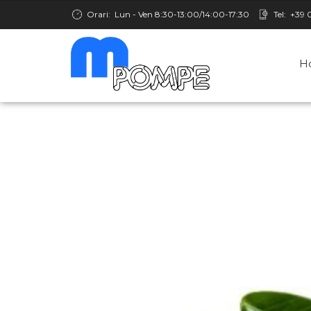
Orari:
Lun - Ven 8:30-13:00/14:00-17:30
Tel:
+39 
H
Pompe A Disco C
l’Efficienza Ener