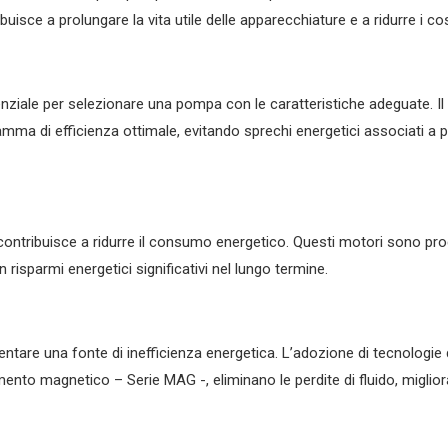
uisce a prolungare la vita utile delle apparecchiature e a ridurre i co
enziale per selezionare una pompa con le caratteristiche adeguate. 
gamma di efficienza ottimale, evitando sprechi energetici associati
re contribuisce a ridurre il consumo energetico. Questi motori sono pr
 risparmi energetici significativi nel lungo termine.
entare una fonte di inefficienza energetica. L’adozione di tecnologi
nto magnetico – Serie MAG -, eliminano le perdite di fluido, miglior